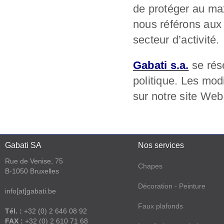
de protéger au ma
nous référons aux
secteur d’activité.
Gabati s.a.
se rése
politique. Les mod
sur notre site Web
Gabati SA
Nos services
Rue de Venise, 75
Chapes
B-1050 Bruxelles
Décoration - Peinture
info[at]gabati.be
Faux plafonds
Tél. :
+32 (0) 2 646 08 92
FAX :
+32 (0) 2 610 71 68