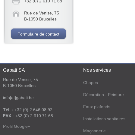
+32 (0) 2 610 71 68
Rue de Venise, 75
B-1050 Bruxelles
Formulaire de contact
Gabati SA
Nos services
Rue de Venise, 75
Chapes
B-1050 Bruxelles
Décoration - Peinture
info[at]gabati.be
Faux plafonds
Tél. :
+32 (0) 2 646 08 92
FAX :
+32 (0) 2 610 71 68
Installations sanitaires
Profil Google+
Maçonnerie