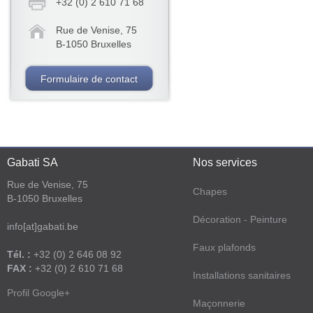
+32 (0) 2 610 71 68
Rue de Venise, 75
B-1050 Bruxelles
Formulaire de contact
Gabati SA
Nos services
Rue de Venise, 75
Chapes
B-1050 Bruxelles
Décoration - Peinture
info[at]gabati.be
Faux plafonds
Tél. :
+32 (0) 2 646 08 92
FAX :
+32 (0) 2 610 71 68
Installations sanitaires
Profil Google+
Maçonnerie