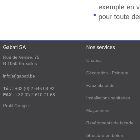
exemple en vu
pour toute de
Gabati SA
Nos services
Rue de Venise, 75
Chapes
B-1050 Bruxelles
Décoration - Peinture
info[at]gabati.be
Faux plafonds
Tél. :
+32 (0) 2 646 08 92
FAX :
+32 (0) 2 610 71 68
Installations sanitaires
Profil Google+
Maçonnerie
Revêtements de façade
Structure en béton