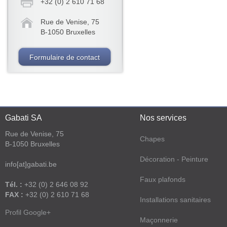
+32 (0) 2 610 71 68
Rue de Venise, 75
B-1050 Bruxelles
Formulaire de contact
Gabati SA
Nos services
Rue de Venise, 75
Chapes
B-1050 Bruxelles
Décoration - Peinture
info[at]gabati.be
Faux plafonds
Tél. :
+32 (0) 2 646 08 92
FAX :
+32 (0) 2 610 71 68
Installations sanitaires
Profil Google+
Maçonnerie