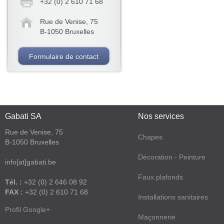
+32 (0) 2 610 71 68
Rue de Venise, 75
B-1050 Bruxelles
Formulaire de contact
Gabati SA
Nos services
Rue de Venise, 75
Chapes
B-1050 Bruxelles
Décoration - Peinture
info[at]gabati.be
Faux plafonds
Tél. :
+32 (0) 2 646 08 92
FAX :
+32 (0) 2 610 71 68
Installations sanitaires
Profil Google+
Maçonnerie