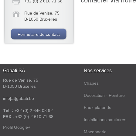
contacter via notr
+32 (0) 2 610 71 68
Rue de Venise, 75
B-1050 Bruxelles
Formulaire de contact
Gabati SA
Nos services
Rue de Venise, 75
Chapes
B-1050 Bruxelles
Décoration - Peinture
info[at]gabati.be
Faux plafonds
Tél. :
+32 (0) 2 646 08 92
FAX :
+32 (0) 2 610 71 68
Installations sanitaires
Profil Google+
Maçonnerie