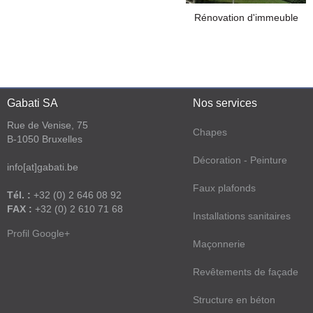
Rénovation d'immeuble
Gabati SA
Nos services
Rue de Venise, 75
Chapes
B-1050 Bruxelles
Décoration - Peinture
info[at]gabati.be
Faux plafonds
Tél. :
+32 (0) 2 646 08 92
FAX :
+32 (0) 2 610 71 68
Installations sanitaires
Profil Google+
Maçonnerie
Revêtements de façade
Structure en béton