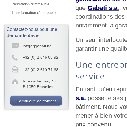
Rénovation d'immeuble
que
Gabati s.a.
,
vo
Transformation d'immeuble
coordinations des 
notamment la gara
Contactez-nous pour une
demande devis
Un seul interlocut
info[at]gabati.be
garantir une qualit
+32 (0) 2 646 08 92
Une entrepr
+32 (0) 2 610 71 68
service
Rue de Venise, 75
B-1050 Bruxelles
En tant qu'entrepr
s.a.
possède ses pr
Formulaire de contact
bâtiment. Nous vo
mener à bien votre
prix convenu.