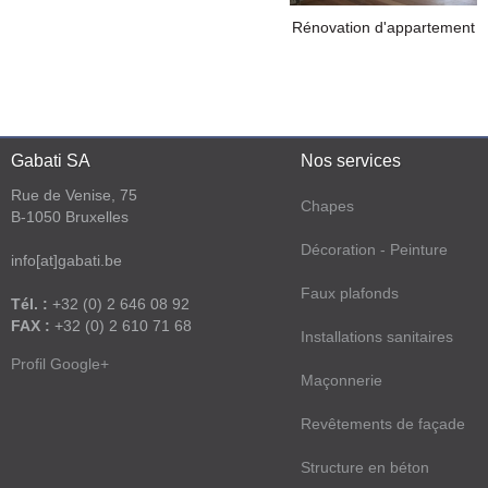
Rénovation d'appartement
Gabati SA
Nos services
Rue de Venise, 75
Chapes
B-1050 Bruxelles
Décoration - Peinture
info[at]gabati.be
Faux plafonds
Tél. :
+32 (0) 2 646 08 92
FAX :
+32 (0) 2 610 71 68
Installations sanitaires
Profil Google+
Maçonnerie
Revêtements de façade
Structure en béton