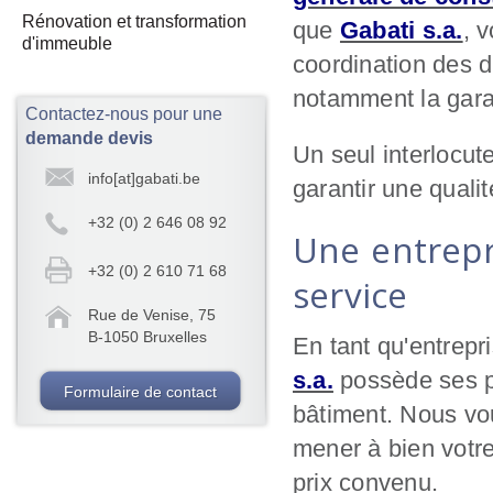
Rénovation et transformation
que
Gabati s.a.
, 
d'immeuble
coordination des d
notamment la gara
Contactez-nous pour une
demande devis
Un seul interlocut
info[at]gabati.be
garantir une qualit
+32 (0) 2 646 08 92
Une entrepr
+32 (0) 2 610 71 68
service
Rue de Venise, 75
B-1050 Bruxelles
En tant qu'entrepr
s.a.
possède ses pr
Formulaire de contact
bâtiment. Nous vo
mener à bien votre
prix convenu.