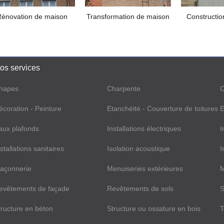
Rénovation de maison
Transformation de maison
Constructio
os services
hapes
Charpente
C
écoration - Peinture
Etanchéité - Couverture de toitures
E
aux plafonds
Installations électriques
I
stallations sanitaires
Isolation acoustique
I
açonnerie
Menuiseries extérieures
M
evêtements de façade
Revêtements de sols
S
tructure en béton
Structure ou ossature en bois
T