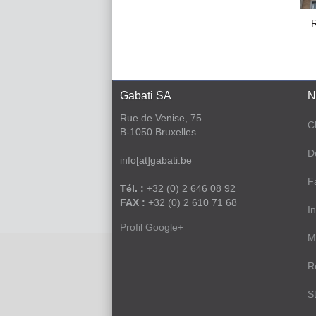
Gabati SA
N
Rue de Venise, 75
C
B-1050 Bruxelles
D
info[at]gabati.be
F
Tél. :
+32 (0) 2 646 08 92
FAX :
+32 (0) 2 610 71 68
In
Profil Google+
M
R
S