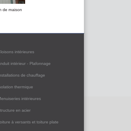
n de maison
loisons intérieures
nduit intérieur - Plafonnage
nstallations de chauffage
solation thermique
enuiseries intérieures
tructure en acier
oiture à versants et toiture plate