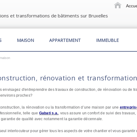
Accue
ions et transformations de bâtiments sur Bruxelles
S
MAISON
APPARTEMENT
IMMEUBLE
 maison
onstruction, rénovation et transformatio
s envisagez d'entreprendre des travaux de construction, de rénovation ou de tr
 environs proches?
construction, la rénovation ou la transformation d’une maison par une
entrepris
fessionnelle, telle que
Gabati s.a.
, vous assure un confort de suivi des travaux,
 garantie de qualité avec notamment la garantie décennale.
seul interlocuteur pour gérer tous les aspects de votre chantier et vous garantir 