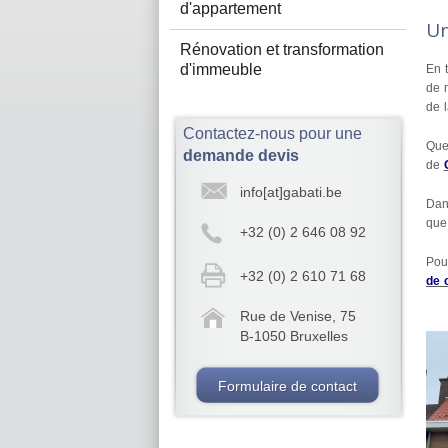
d'appartement
Un
Rénovation et transformation
d'immeuble
En 
de 
de l
Contactez-nous pour une
Que
demande devis
de
info[at]gabati.be
Dan
que
+32 (0) 2 646 08 92
Pou
+32 (0) 2 610 71 68
de 
Rue de Venise, 75
B-1050 Bruxelles
Formulaire de contact